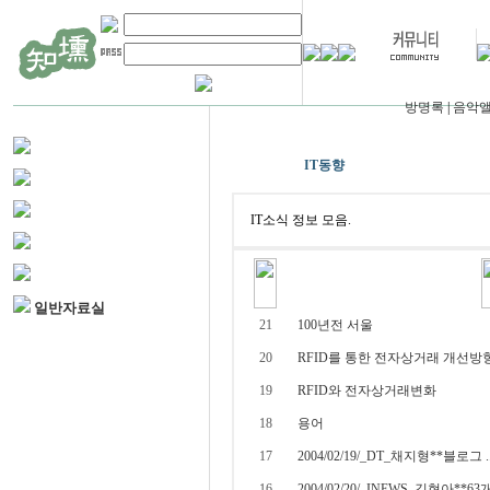
방명록
|
음악
IT동향
일반자료실
21
100년전 서울
20
RFID를 통한 전자상거래 개선방향.
19
RFID와 전자상거래변화
**
18
용어
17
2004/02/19/_DT_채지형**블로그 ..
16
2004/02/20/_INEWS_김현아**63개.