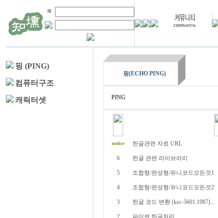
핑 (PING)
핑(ECHO PING)
컴퓨터구조
캐릭터셋
한글관련 자료 URL
notice
6
한글 관련 라이브러리
5
조합형/완성형/유니코드모든것1
**
4
조합형/완성형/유니코드모든것2
3
한글 코드 변환 (ksc-5601.1987)...
2
파이썬 한글처리